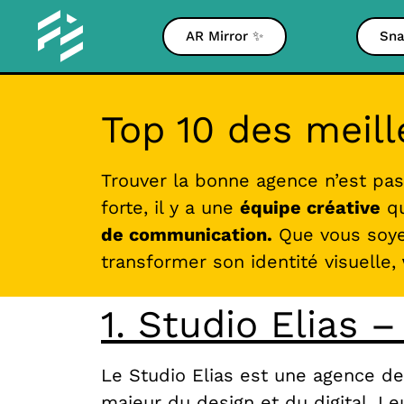
AR Mirror ✨
Sna
Top 10 des meil
Trouver la bonne agence n’est pas
forte, il y a une
équipe créative
qu
de communication.
Que vous soyez
transformer son identité visuelle,
1. Studio Elias –
Le Studio Elias est une agence d
majeur du design et du digital. Le