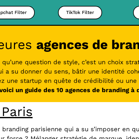
pchat Filter
TikTok Filter
leures
agences de bra
 qu’une question de style, c’est un choix str
i a su donner du sens, bâtir une identité coh
 une startup en quête de crédibilité ou une e
voici un guide des 10 agences de branding à 
 Paris
e branding parisienne qui a su s’imposer en
ur force ? Mélanger stratégie de marque, iden