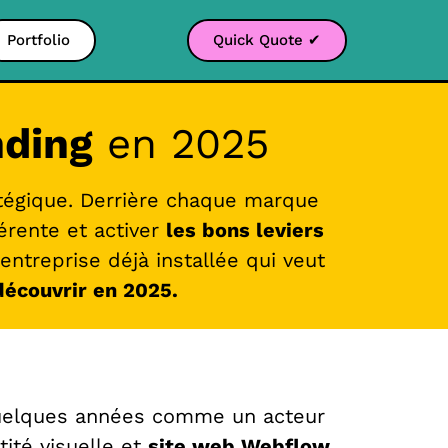
Portfolio
Quick Quote ✔
nding
en 2025
atégique. Derrière chaque marque
érente et activer
les bons leviers
ntreprise déjà installée qui veut
découvrir en 2025.
 quelques années comme un acteur
tité visuelle et
site web Webflow