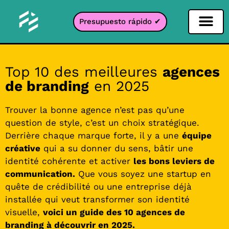
Presupuesto rápido ✔
Filtro de redes sociales
Filtro Instagr
Filtro Snapcha
Filtro TikTok
Top 10 des meilleures
agences
de branding
en 2025
Trouver la bonne agence n’est pas qu’une
question de style, c’est un choix stratégique.
Derrière chaque marque forte, il y a une
équipe
créative
qui a su donner du sens, bâtir une
identité cohérente et activer
les bons leviers de
communication.
Que vous soyez une startup en
quête de crédibilité ou une entreprise déjà
installée qui veut transformer son identité
visuelle,
voici un guide des 10 agences de
branding à découvrir en 2025.