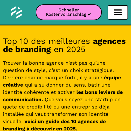
Schneller
Kostenvoranschlag ✔
Filter Soziale Netz
Instagram-Filter
Snapchat-Filter
TikTok-Filter
Top 10 des meilleures
agences
de branding
en 2025
Trouver la bonne agence n’est pas qu’une
question de style, c’est un choix stratégique.
Derrière chaque marque forte, il y a une
équipe
créative
qui a su donner du sens, bâtir une
identité cohérente et activer
les bons leviers de
communication.
Que vous soyez une startup en
quête de crédibilité ou une entreprise déjà
installée qui veut transformer son identité
visuelle,
voici un guide des 10 agences de
branding à découvrir en 2025.