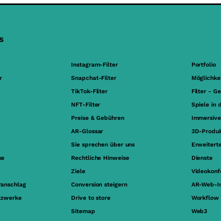
s
Instagram-Filter
Portfolio
r
Snapchat-Filter
Möglichke
TikTok-Filter
Filter - G
NFT-Filter
Spiele in 
Preise & Gebühren
Immersive
AR-Glossar
3D-Produk
Sie sprechen über uns
Erweiterte
ke
Rechtliche Hinweise
Dienste
Ziele
Videokonf
ranschlag
Conversion steigern
AR-Web-In
etzwerke
Drive to store
Workflow
Sitemap
Web3