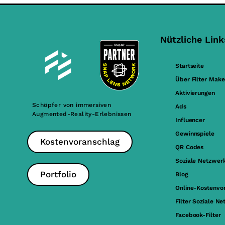
Nützliche Link
Startseite
Über Filter Make
Aktivierungen
Schöpfer von immersiven
Ads
Augmented-Reality-Erlebnissen
Influencer
Gewinnspiele
Kostenvoranschlag
QR Codes
Soziale Netzwer
Portfolio
Blog
Online-Kostenvo
Filter Soziale N
Facebook-Filter