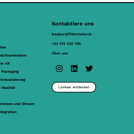
Kontaktiere uns
bonjour@filtermaker.io
+32 474 230 766
iten
Über uns
esichtsanimation
der AR
 Packaging
tvisualisierung
Lookaar entdecken
 Realität
erenzen und Stream
tegration