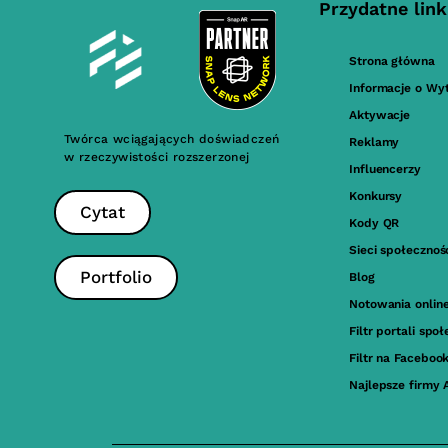
Przydatne link
Strona główna
Informacje o Wy
Aktywacje
Twórca wciągających doświadczeń
Reklamy
w rzeczywistości rozszerzonej
Influencerzy
Konkursy
Cytat
Kody QR
Sieci społeczno
Portfolio
Blog
Notowania onlin
Filtr portali sp
Filtr na Faceboo
Najlepsze firmy 