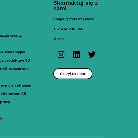
Skontaktuj się z
nami
bonjour@filtermaker.io
i
+32 474 230 766
imacja twarzy
O nas
ie immersyjne
cja produktów 3D
tość rozszerzona
Odkryj Lookaar
erencje i strumień
a Internetem AR
pracy
 ✨