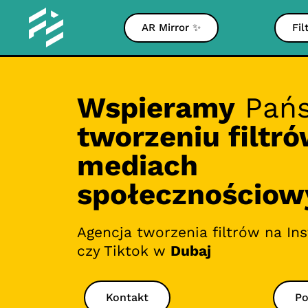
AR Mirror ✨
Fil
Wspieramy
Pańs
tworzeniu filtr
mediach
społecznościow
Agencja tworzenia filtrów na In
czy Tiktok w
Dubaj
Kontakt
Po