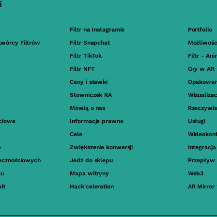
i
Filtr na Instagramie
Portfolio
twórcy Filtrów
Filtr Snapchat
Możliwośc
Filtr TikTok
Filtr - An
Filtr NFT
Gry w AR
Ceny i stawki
Opakowan
Słowniczek RA
Wizualiza
Mówią o nas
Rzeczywis
ściowe
Informacje prawne
Usługi
Cele
Wideokonf
e
Zwiększenie konwersji
Integracj
ołecznościowych
Jedź do sklepu
Przepływ 
ku
Mapa witryny
Web3
AR
Hack'celeration
AR Mirror