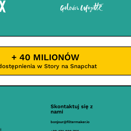
+ 40 MILIONÓW
dostępnienia w Story na Snapchat
Skontaktuj się z
nami
bonjour@filtermaker.io
i