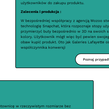
użytkowników do zakupu produktu.
Zalecenia i produkcja :
W bezpośredniej współpracy z agencją Mozoo stw
technologię Snapchat, która rozpoznaje stopy u
przymierzyć buty bezpośrednio w 3D na swoich s
kolory. Użytkownik mógł więc być pewien swojeg
obaw kupić produkt. Oto jak Galeries Lafayette o
współczynnika konwersji
Poznaj przypad
lutownicę w rzeczywistym rozmiarze bez