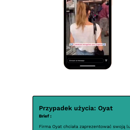
Przypadek użycia: Oyat
Brief :
Firma Oyat chciała zaprezentować swoją 