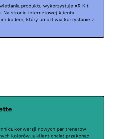
wietlania produktu wykorzystuje AR Kit
). Na stronie internetowej klienta
kim kodem, który umożliwia korzystanie z
ette
ynnika konwersji nowych par trenerów
ych kolorów, a klient chciał przekonać