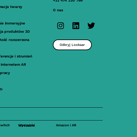
+32 474 230 766
imacja twarzy
O nas
ie immersyjne
cja produktów 3D
tość rozszerzona
Odkryj Lookaar
erencje i strumień
a Internetem AR
pracy
 ✨
Twitch
Amazon i AR
Wycieczki wirtualne