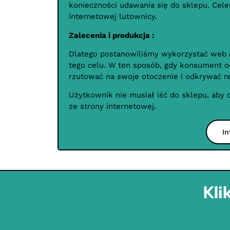
konieczności udawania się do sklepu. Cel
internetowej lutownicy.
Zalecenia i produkcja :
Dlatego postanowiliśmy wykorzystać web A
tego celu. W ten sposób, gdy konsument o
rzutować na swoje otoczenie i odkrywać r
Użytkownik nie musiał iść do sklepu, aby 
ze strony internetowej.
In
Kli