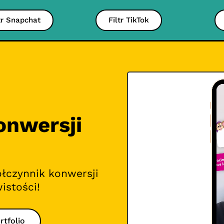
tr Snapchat
Filtr TikTok
onwersji
ółczynnik konwersji
istości!
rtfolio