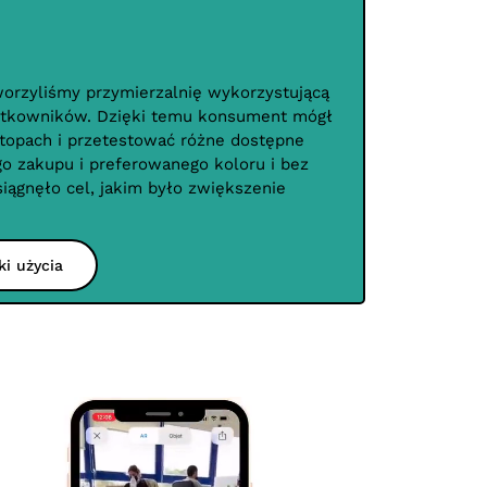
orzyliśmy przymierzalnię wykorzystującą
żytkowników. Dzięki temu konsument mógł
topach i przetestować różne dostępne
o zakupu i preferowanego koloru i bez
siągnęło cel, jakim było zwiększenie
ki użycia