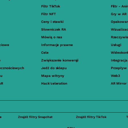
Filtr TikTok
Filtr - An
Filtr NFT
Gry w AR
Ceny i stawki
Opakowan
Słowniczek RA
Wizualiza
Mówią o nas
Rzeczywis
ściowe
Informacje prawne
Usługi
Cele
Wideokonf
e
Zwiększenie konwersji
Integracj
ołecznościowych
Jedź do sklepu
Przepływ 
ku
Mapa witryny
Web3
AR
Hack'celeration
AR Mirror
ie
Znajdź filtry Snapchat
Znajdź filtry TikTok