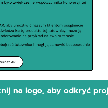
em było zwiększenie współczynnika konwersji tej
R, aby umożliwić naszym klientom osiągnięcie
dwiedza kartę produktu tej lutownicy, może ją
enderowanie na przykład na swoim tarasie.
obejrzeć lutownicę i mógł ją zamówić bezpośrednio
ternet AR
knij na logo, aby odkryć pro