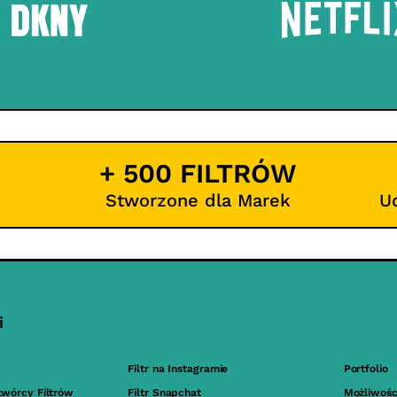
+ 500 FILTRÓW
Stworzone dla Marek
U
i
Filtr na Instagramie
Portfolio
twórcy Filtrów
Filtr Snapchat
Możliwośc