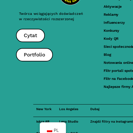
Aktywacje
Twórca wciągających doświadczeń
Reklamy
w rzeczywistości rozszerzonej
Influencerzy
Konkursy
Cytat
Kody QR
Sieci społeczno
Portfolio
Blog
Notowania onlin
Filtr portali sp
Filtr na Faceboo
Najlepsze firmy 
New York
Los Angeles
Dubaj
Iskra AR
Lens Studio
Znajdź filtry na Instagram
PL