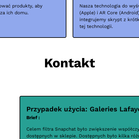
ować produkty, aby
Nasza technologia do wyś
rza ich domu.
(Apple) i AR Core (Android
integrujemy skrypt z krót
tej technologii.
Kontakt
Przypadek użycia: Galeries Lafay
Brief :
Celem filtra Snapchat było zwiększenie współcz
dostępnych w sklepie. Dostępnych było kilka różn