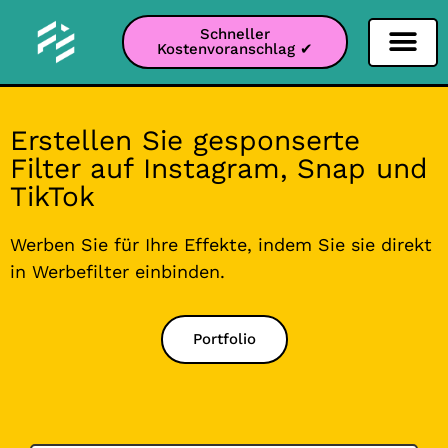
Schneller
Kostenvoranschlag ✔
Filter Soziale Netz
Instagram-Filter
Snapchat-Filter
TikTok-Filter
Erstellen Sie gesponserte
Filter auf Instagram, Snap und
TikTok
Werben Sie für Ihre Effekte, indem Sie sie direkt
in Werbefilter einbinden.
Portfolio