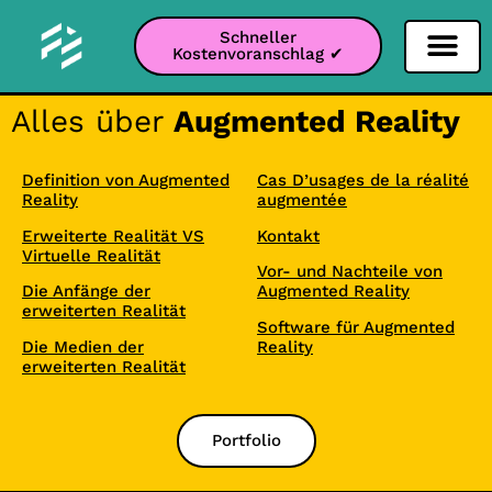
Schneller
Kostenvoranschlag ✔
Filter Soziale Netz
Instagram-Filter
Snapchat-Filter
TikTok-Filter
Alles über
Augmented Reality
Definition von Augmented
Cas D’usages de la réalité
Reality
augmentée
Erweiterte Realität VS
Kontakt
Virtuelle Realität
Vor- und Nachteile von
Die Anfänge der
Augmented Reality
erweiterten Realität
Software für Augmented
Die Medien der
Reality
erweiterten Realität
Portfolio