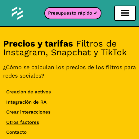
Presupuesto rápido ✔
Filtro de redes sociales
Filtro Instagr
Filtro Snapcha
Filtro TikTok
Precios y tarifas
Filtros de
Instagram, Snapchat y TikTok
¿Cómo se calculan los precios de los filtros para
redes sociales?
Creación de activos
Integración de RA
Crear interacciones
Otros factores
Contacto