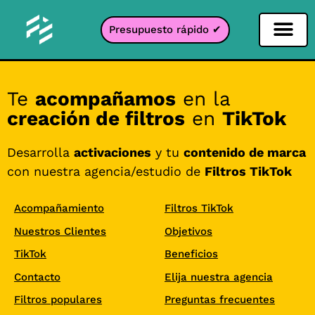
Presupuesto rápido ✔
Filtro de redes sociales
Filtro Instagr
Filtro Snapcha
Filtro TikTok
Te
acompañamos
en la
creación de filtros
en
TikTok
Desarrolla
activaciones
y tu
contenido de marca
con nuestra agencia/estudio de
Filtros TikTok
Acompañamiento
Filtros TikTok
Nuestros Clientes
Objetivos
TikTok
Beneficios
Contacto
Elija nuestra agencia
Filtros populares
Preguntas frecuentes