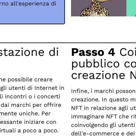
rno all'esperienza di
tazione di
Passo 4
Coi
pubblico c
creazione 
he possibile creare
gli utenti di Internet in
Infine, i marchi posso
incontri o i concerti
creazione. In questo m
dai marchi per offrire
NFT in relazione agli ut
mente uniche. Per
immaginare NFT che rif
ressante iniziare con
coinvolgendo gli utenti
irtuali a poco a poco.
dell'e-commerce e dei