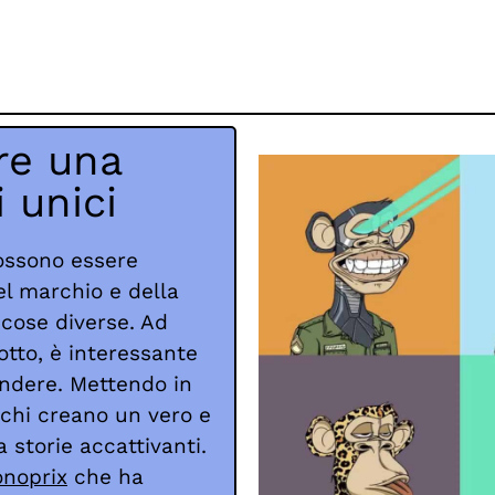
re una
 unici
possono essere
el marchio e della
 cose diverse. Ad
tto, è interessante
endere. Mettendo in
rchi creano un vero e
 storie accattivanti.
noprix
che ha