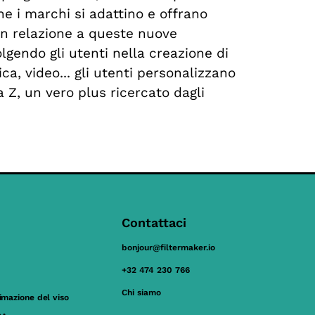
e i marchi si adattino e offrano
n relazione a queste nuove
olgendo gli utenti nella creazione di
ca, video... gli utenti personalizzano
a Z, un vero plus ricercato dagli
Contattaci
bonjour@filtermaker.io
+32 474 230 766
Chi siamo
nimazione del viso