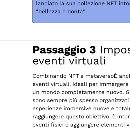
lanciato la sua collezione NFT into
"bellezza e bontà".
Passaggio 3
Impos
eventi virtuali
Combinando NFT e
metaverso
È anc
eventi virtuali, ideali per immergere 
un mondo completamente nuovo. Gli 
sono sempre più spesso organizzati 
esperienze immersive nuove e total
raggiungere questo obiettivo, è inte
eventi fisici e aggiungere elementi v