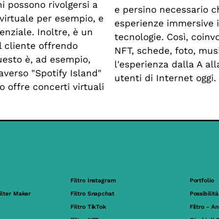
hi possono rivolgersi a
e persino necessario ch
 virtuale per esempio, e
esperienze immersive i
enziale. Inoltre, è un
tecnologie. Così, coinv
l cliente offrendo
NFT, schede, foto, musi
Questo è, ad esempio,
l'esperienza dalla A all
averso "Spotify Island"
utenti di Internet oggi.
o offre concerti virtuali
Filtro Instagram
Portfolio
ilter Maker
Filtro Snapchat
Possibilità
Filtro TikTok
Filtro - A