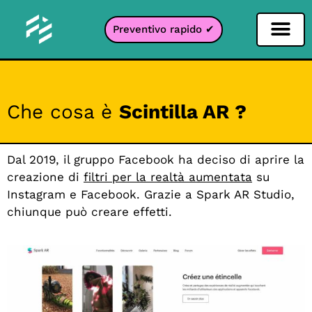
Preventivo rapido ✔
Filtro per i social network
Filtro Instagr
Filtro Snapcha
Filtro TikTok
Che cosa è
Scintilla AR ?
Dal 2019, il gruppo Facebook ha deciso di aprire la
creazione di
filtri per la realtà aumentata
su
Instagram e Facebook. Grazie a Spark AR Studio,
chiunque può creare effetti.