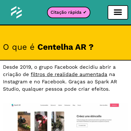
Citação rápida ✔
Filtro de Redes Sociais
Filtro Instagr
Filtro Snapcha
filtro TikTok
O que é
Centelha AR ?
Desde 2019, o grupo Facebook decidiu abrir a
criação de
filtros de realidade aumentada
na
Instagram e no Facebook. Graças ao Spark AR
Studio, qualquer pessoa pode criar efeitos.