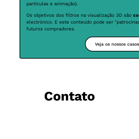
partículas e animação).
Os objetivos dos filtros na visualização 3D são
co
electrónico. E este conteúdo pode ser "patrocina
futuros compradores.
Veja os nossos casos
Contato