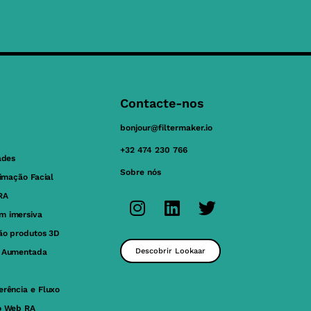
Contacte-nos
bonjour@filtermaker.io
+32 474 230 766
ades
Sobre nós
nimação Facial
RA
m imersiva
ção produtos 3D
Descobrir Lookaar
e Aumentada
erência e Fluxo
o Web RA