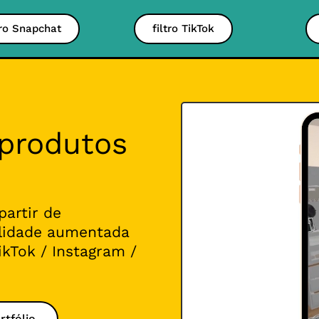
tro Snapchat
filtro TikTok
 produtos
partir de
lidade aumentada
ikTok / Instagram /
rtfólio