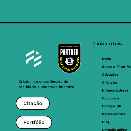
Links úteis
Início
Sobre o Filter M
Ativações
Criador de experiências de
Anúncios
realidade aumentada imersiva
Influenciadores
Concursos
Citação
Códigos QR
Redes sociais
Portfólio
Blog
Cotação online