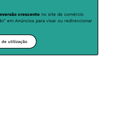
nversão crescente
no site de comércio
do" em Anúncios para visar ou redireccionar
 de utilização