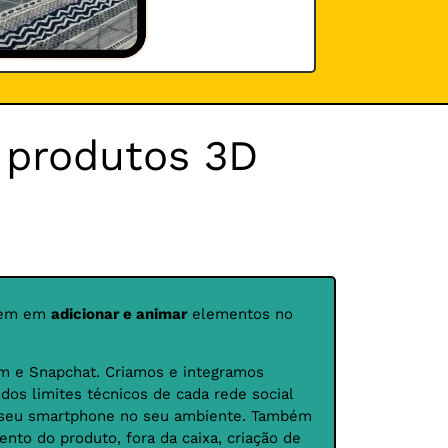
 produtos 3D
stem em
adicionar e animar
elementos no
am e Snapchat. Criamos e integramos
os limites técnicos de cada rede social
 o seu smartphone no seu ambiente. Também
nto do produto, fora da caixa, criação de