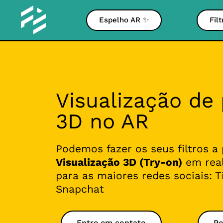
Espelho AR ✨
Fil
Visualização de
3D no AR
Podemos fazer os seus filtros a 
Visualização 3D (Try-on)
em rea
para as maiores redes sociais: T
Snapchat
Entre em contato
Po