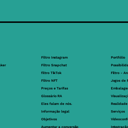
Filtro Instagram
Portfólio
aker
Filtro Snapchat
Possibilid
filtro TikTok
Filtro - A
Filtro NFT
Jogos de 
Preços e Tarifas
Embalage
Glossário RA
Visualiza
Eles falam de nós.
Realidad
Informação legal
Serviços
Objetivos
Videoconf
Aumentar a conversão
Integraçã