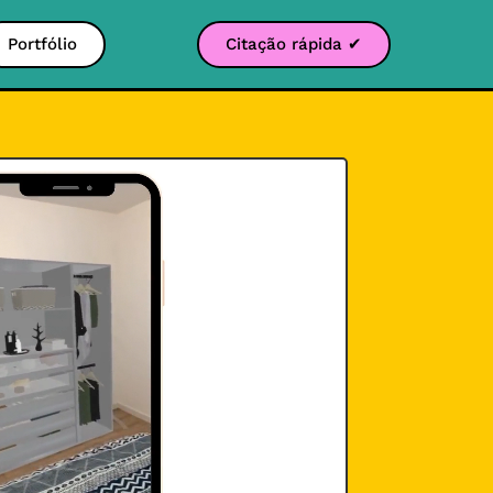
Portfólio
Citação rápida ✔