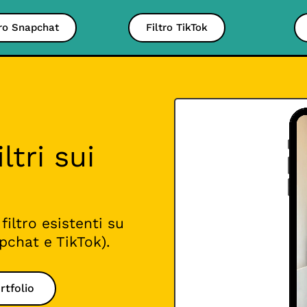
tro Snapchat
Filtro TikTok
iltri sui
filtro esistenti su
pchat e TikTok).
rtfolio