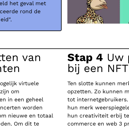
eeld het geval met
nceerde rond de
eid".
tten van
Stap 4
Uw p
nten
bij een NFT
gelijk virtuele
Ten slotte kunnen mer
zijn om
opzetten. Zo kunnen m
en in een geheel
tot internetgebruikers.
oncerten worden
hun merk weerspiegelen
om nieuwe en totaal
hun creativiteit erbij
eden. Om dit te
commerce en web 3 proj