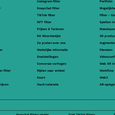
Instagram filter
Portfolio
r
Snapchat filter
Mogelijkh
TikTok filter
Filter - G
NFT filter
Spellen m
Prijzen & Tarieven
Meeslepen
RA Woordenlijst
3D product
Ze praten over ons
Augmented
en
Wettelijke informatie
Diensten
Doelstellingen
Videoconf
Conversie verhogen
Web AR in
n filter
Rijden naar winkel
Workflow
Kaart
Web3
rijven
Hack'celeratie
AR-spiege
Snapchat filters vinden
Zoek TikTok filters