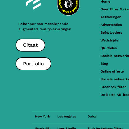
Home
Over Filter Make
Activeringen
Schepper van meeslepende
Advertenties
augmented reality-ervaringen
Beïnvloeders
Wedstrijden
Citaat
QR Codes
Sociale netwerk
Portfolio
Blog
Online offerte
Sociale netwerke
Facebook filter
De beste AR-bed
New York
Los Angeles
Dubai
Spark AR
Lens Studio
Zoek Instagram-filters