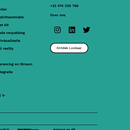
+32 474 230 766
eden
Over ons
ezichtsanimatie
et AR
de verpakking
visualisatie
Ontdek Lookaar
 reality
erencing en Stream
tegratie
l ✨
Twitch
Amazon en AR
Virtuele rondleidingen