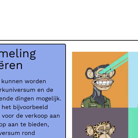
meling
ëren
en kunnen worden
erkuniversum en de
lende dingen mogelijk.
 het bijvoorbeeld
s voor de verkoop aan
oop aan te bieden,
versum rond