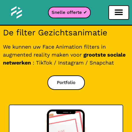
Snelle offerte ✔
Sociale netwerken filter
Instagram filter
Snapchat filter
TikTok filter
De filter Gezichtsanimatie
We kunnen uw Face Animation filters in
augmented reality maken voor
grootste sociale
netwerken
: TikTok / Instagram / Snapchat
Portfolio