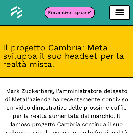
Preventivo rapido ✔
Filtro per i social network
Filtro Instagr
Filtro Snapcha
Filtro TikTok
Il progetto Cambria: Meta
sviluppa il suo headset per la
realtà mista!
Mark Zuckerberg, l'amministratore delegato
di
Meta
L'azienda ha recentemente condiviso
un video dimostrativo delle prossime cuffie
per la realtà aumentata del marchio. Il
famoso progetto Cambria continua il suo
sviluppo e rivela poco a poco le funzionalità