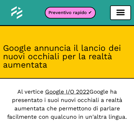
Preventivo rapido ✔
Filtro per i social network
Filtro Instagr
Filtro Snapcha
Filtro TikTok
Google annuncia il lancio dei
nuovi occhiali per la realtà
aumentata
Al vertice
Google I/O 2022
Google ha
presentato i suoi nuovi occhiali a realtà
aumentata che permettono di parlare
facilmente con qualcuno in un'altra lingua.