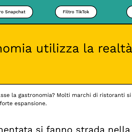
tro Snapchat
Filtro TikTok
omia utilizza la real
asse la gastronomia? Molti marchi di ristoranti 
 forte espansione.
aumentata si fanno strada nel