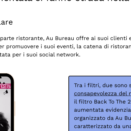
lare
parte ristorante, Au Bureau offre ai suoi clienti 
 promuovere i suoi eventi, la catena di ristorant
tata per i suoi social network.
Tra i filtri, due sono 
consapevolezza del 
il filtro Back To The 2
aumentata evidenziav
organizzato da Au Bur
caratterizzato da una