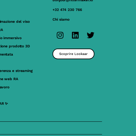
bonjour@filtermaker.io
+32 474 230 766
Chi siamo
nimazione del viso
RA
io immersivo
zione prodotto 3D
Scoprire Lookaar
mentata
erenza e streaming
one web RA
lavoro
AR ✨