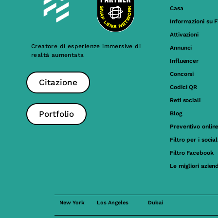
Casa
Informazioni su F
Attivazioni
Creatore di esperienze immersive di
Annunci
realtà aumentata
Influencer
Concorsi
Citazione
Codici QR
Reti sociali
Portfolio
Blog
Preventivo onlin
Filtro per i soci
Filtro Facebook
Le migliori azien
New York
Los Angeles
Dubai