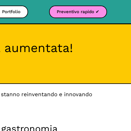
Portfolio
Preventivo rapido ✔
tà aumentata!
si stanno reinventando e innovando
la gastronomia