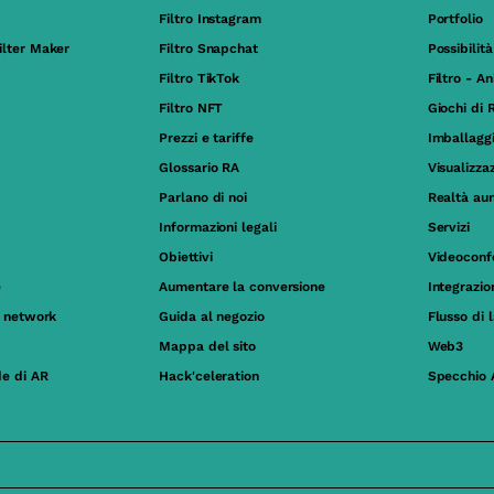
Filtro Instagram
Portfolio
ilter Maker
Filtro Snapchat
Possibilità
Filtro TikTok
Filtro - A
Filtro NFT
Giochi di 
Prezzi e tariffe
Imballagg
Glossario RA
Visualizza
Parlano di noi
Realtà au
Informazioni legali
Servizi
Obiettivi
Videoconf
e
Aumentare la conversione
Integrazi
al network
Guida al negozio
Flusso di 
Mappa del sito
Web3
de di AR
Hack'celeration
Specchio 