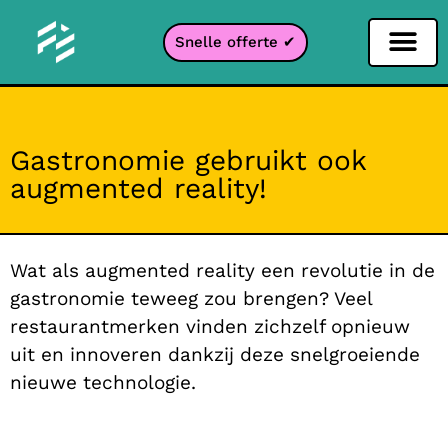
Snelle offerte ✔
Sociale netwerken filter
Instagram filter
Snapchat filter
TikTok filter
Gastronomie gebruikt ook
augmented reality!
Wat als augmented reality een revolutie in de
gastronomie teweeg zou brengen? Veel
restaurantmerken vinden zichzelf opnieuw
uit en innoveren dankzij deze snelgroeiende
nieuwe technologie.