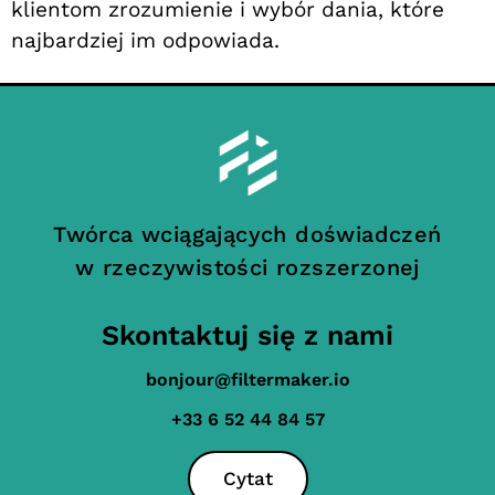
klientom zrozumienie i wybór dania, które
najbardziej im odpowiada.
Twórca wciągających doświadczeń
w rzeczywistości rozszerzonej
Skontaktuj się z nami
bonjour@filtermaker.io
+33 6 52 44 84 57
Cytat