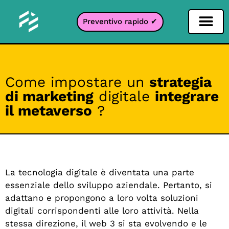
Preventivo rapido ✔
Filtro per i social network
Filtro Instagr
Filtro Snapcha
Filtro TikTok
Come impostare un
strategia
di marketing
digitale
integrare
il metaverso
?
La tecnologia digitale è diventata una parte
essenziale dello sviluppo aziendale. Pertanto, si
adattano e propongono a loro volta soluzioni
digitali corrispondenti alle loro attività. Nella
stessa direzione, il web 3 si sta evolvendo e le