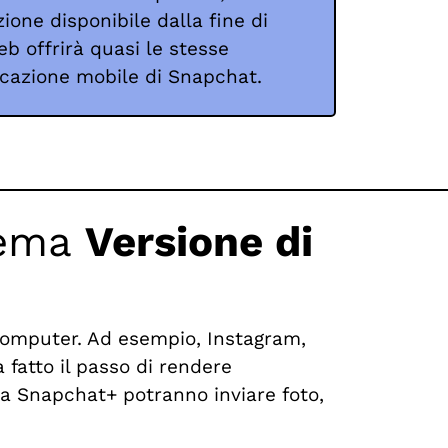
ione disponibile dalla fine di
b offrirà quasi le stesse
licazione mobile di Snapchat.
stema
Versione di
 computer. Ad esempio, Instagram,
fatto il passo di rendere
 a Snapchat+ potranno inviare foto,