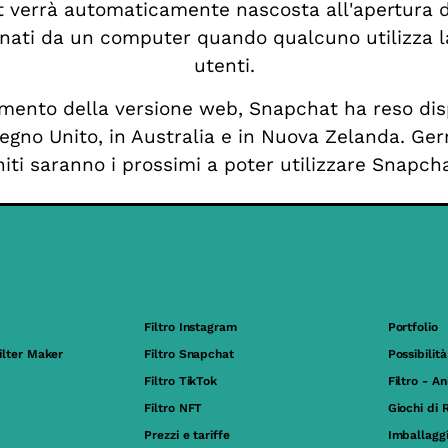
at verrà automaticamente nascosta all'apertura d
nati da un computer quando qualcuno utilizza la 
utenti.
amento della versione web, Snapchat ha reso dispo
Regno Unito, in Australia e in Nuova Zelanda. Ge
niti saranno i prossimi a poter utilizzare Snapch
Filtro Instagram
Portfolio
ilter Maker
Filtro Snapchat
Possibilità
Filtro TikTok
Filtro - A
Filtro NFT
Giochi di 
Prezzi e tariffe
Imballagg