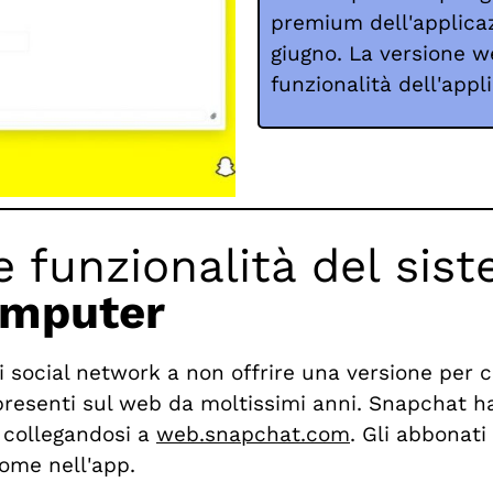
premium dell'applicaz
giugno. La versione we
funzionalità dell'app
e funzionalità del si
omputer
 social network a non offrire una versione per
resenti sul web da moltissimi anni. Snapchat ha 
a collegandosi a
web.snapchat.com
. Gli abbonati
ome nell'app.