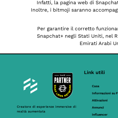
Infatti, la pagina web di Snapch
Inoltre, i bitmoji saranno accompag
Per garantire il corretto funzion
Snapchat+ negli Stati Uniti, nel 
Emirati Arabi U
Link utili
Casa
Informazioni su F
Attivazioni
Creatore di esperienze immersive di
Annunci
realtà aumentata
Influencer