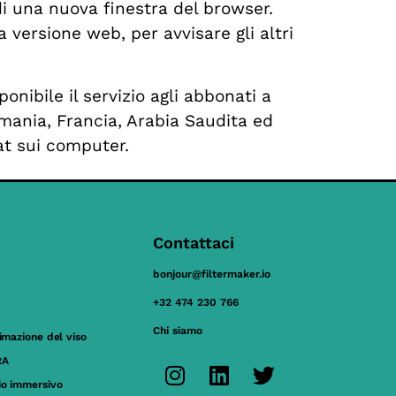
i una nuova finestra del browser.
versione web, per avvisare gli altri
nibile il servizio agli abbonati a
rmania, Francia, Arabia Saudita ed
at sui computer.
Contattaci
bonjour@filtermaker.io
+32 474 230 766
Chi siamo
nimazione del viso
RA
io immersivo