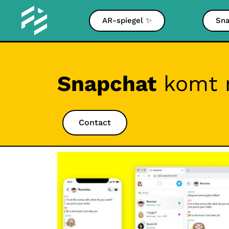
AR-spiegel ✨
Sna
Snapchat
komt n
Contact