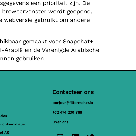
gegevens een prioriteit zijn. De
 browservenster wordt geopend.
e webversie gebruikt om andere
chikbaar gemaakt voor Snapchat+-
di-Arabië en de Verenigde Arabische
unnen gebruiken.
Contacteer ons
bonjour@filtermaker.io
+32 474 230 766
eden
Over ons
ezichtsanimatie
et AR