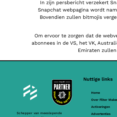
In zijn persbericht verzekert S
Snapchat webpagina wordt name
Bovendien zullen bitmojis ver
Om ervoor te zorgen dat de webv
abonnees in de VS, het VK, Austral
Emiraten zullen
Nuttige links
Home
Over Filter Make
Activeringen
Schepper van meeslepende
Advertenties