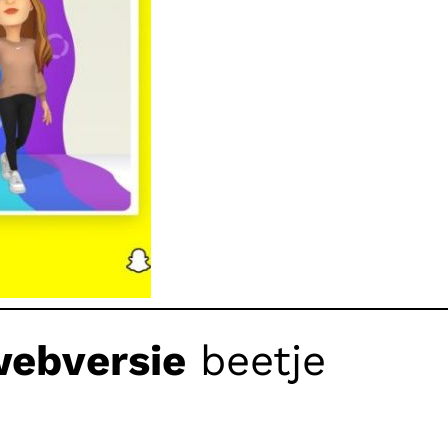
webversie
beetje