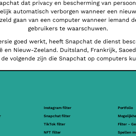
napchat dat privacy en bescherming van persoons
lijk automatisch verborgen wanneer een nieuw
gezeld gaan van een computer wanneer iemand d
gebruikers te waarschuwen.
ersie goed werkt, heeft Snapchat de dienst bes
ië en Nieuw-Zeeland. Duitsland, Frankrijk, Saoe
 de volgende zijn die Snapchat op computers k
Instagram filter
Portfolio
r
Snapchat filter
Mogelijkh
TikTok filter
Filter - G
NFT filter
Spellen m