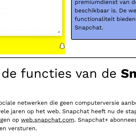
premiumdienst van de 
beschikbaar is. De we
functionaliteit biede
Snapchat.
 de functies van de
Sn
ciale netwerken die geen computerversie aanbo
e, vele jaren op het web. Snapchat heeft nu de 
ggen op
web.snapchat.com
. Snapchat+ abonnees 
en versturen.