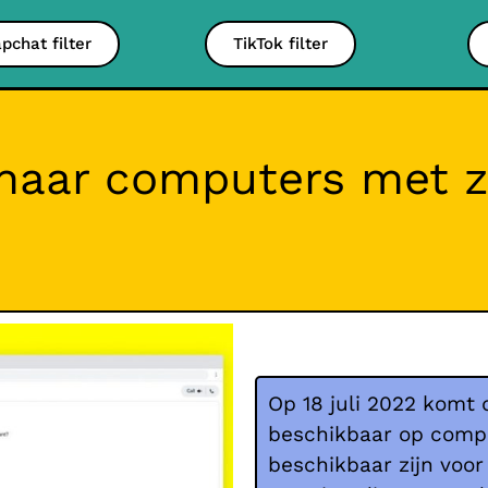
pchat filter
TikTok filter
aar computers met z
Op 18 juli 2022 komt
beschikbaar op compu
beschikbaar zijn voo