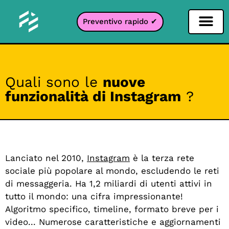
Preventivo rapido ✔
Filtro per i social network
Filtro Instagr
Filtro Snapcha
Filtro TikTok
Quali sono le
nuove
funzionalità di Instagram
?
Lanciato nel 2010,
Instagram
è la terza rete
sociale più popolare al mondo, escludendo le reti
di messaggeria. Ha 1,2 miliardi di utenti attivi in
tutto il mondo: una cifra impressionante!
Algoritmo specifico, timeline, formato breve per i
video... Numerose caratteristiche e aggiornamenti