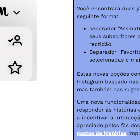
Você encontrará duas ja
seguinte forma:
separador "Assinat
seus subscritores
rectidão.
Separador "Favorit
selecionadas e mar
Estas novas opções co
Instagram baseado nas 
mas também nas suges
Uma nova funcionalidad
responder às histórias
a incentivar a interacç
apreciado pelos fãs do
gostos de histórias
impl