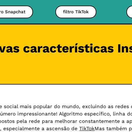
tro Snapchat
filtro TikTok
vas características I
e social mais popular do mundo, excluindo as redes
mero impressionante! Algoritmo específico, linha do
postos pela rede para melhorar constantemente a apl
is, especialmente a ascensão de
TikTok
Mas também pa