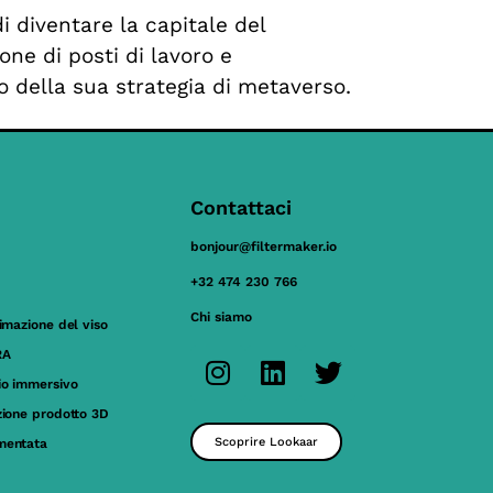
i diventare la capitale del
one di posti di lavoro e
o della sua strategia di metaverso.
Contattaci
bonjour@filtermaker.io
+32 474 230 766
Chi siamo
nimazione del viso
RA
io immersivo
zione prodotto 3D
Scoprire Lookaar
mentata