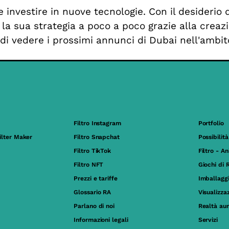
investire in nuove tecnologie. Con il desiderio d
la sua strategia a poco a poco grazie alla creazi
 di vedere i prossimi annunci di Dubai nell'ambit
Filtro Instagram
Portfolio
ilter Maker
Filtro Snapchat
Possibilità
Filtro TikTok
Filtro - A
Filtro NFT
Giochi di 
Prezzi e tariffe
Imballagg
Glossario RA
Visualizza
Parlano di noi
Realtà au
Informazioni legali
Servizi