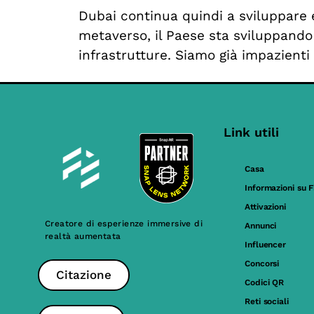
Dubai continua quindi a sviluppare e 
metaverso, il Paese sta sviluppando 
infrastrutture. Siamo già impazienti
Link utili
Casa
Informazioni su F
Attivazioni
Creatore di esperienze immersive di
Annunci
realtà aumentata
Influencer
Concorsi
Citazione
Codici QR
Reti sociali