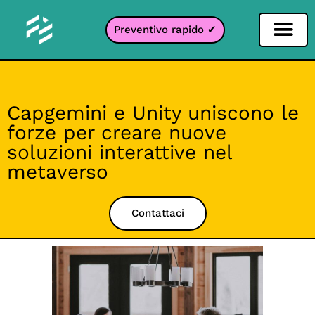
Preventivo rapido ✔
Filtro per i social network
Filtro Instagr
Filtro Snapcha
Filtro TikTok
Capgemini e Unity uniscono le
forze per creare nuove
soluzioni interattive nel
metaverso
Contattaci