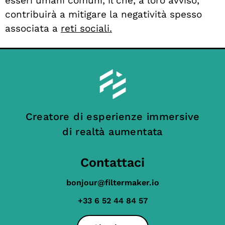
esseri umani comuni, il che, a loro avviso,
contribuirà a mitigare la negatività spesso
associata a
reti sociali.
Creatore di esperienze immersive
di realtà aumentata
Contattaci
bonjour@filtermaker.io
+33 6 52 44 84 57