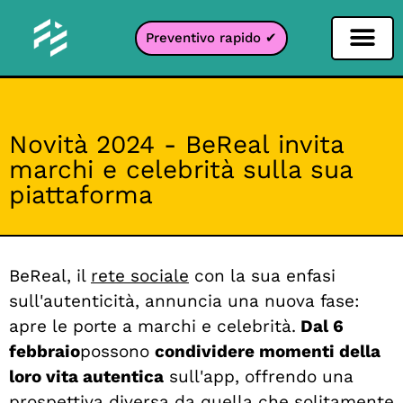
Preventivo rapido ✔
Filtro per i social network
Filtro Instagr
Filtro Snapcha
Filtro TikTok
Novità 2024 - BeReal invita
marchi e celebrità sulla sua
piattaforma
BeReal, il
rete sociale
con la sua enfasi
sull'autenticità, annuncia una nuova fase:
apre le porte a marchi e celebrità.
Dal 6
febbraio
possono
condividere momenti della
loro vita autentica
sull'app, offrendo una
prospettiva diversa da quella che solitamente