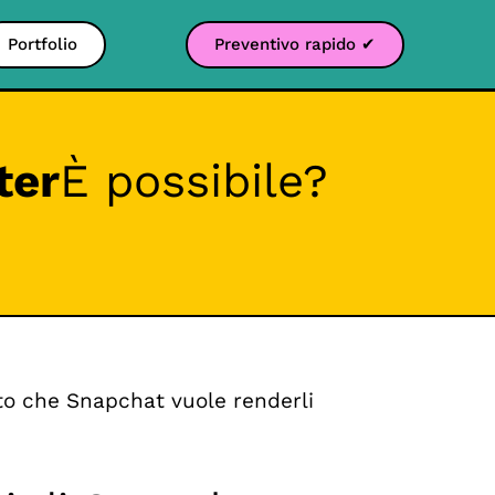
Portfolio
Preventivo rapido ✔
ter
È possibile?
sto che Snapchat vuole renderli