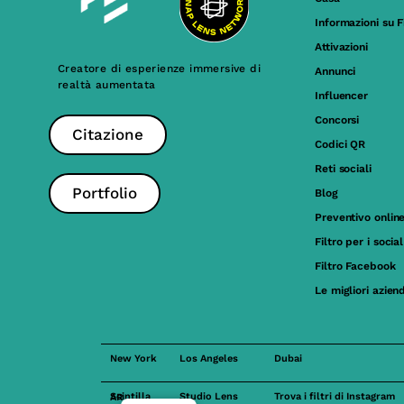
Informazioni su F
Attivazioni
Creatore di esperienze immersive di
Annunci
realtà aumentata
Influencer
Concorsi
Citazione
Codici QR
Reti sociali
Portfolio
Blog
Preventivo onlin
Filtro per i soci
Filtro Facebook
Le migliori azien
New York
Los Angeles
Dubai
Studio Lens
Trova i filtri di Instagram
Scintilla AR