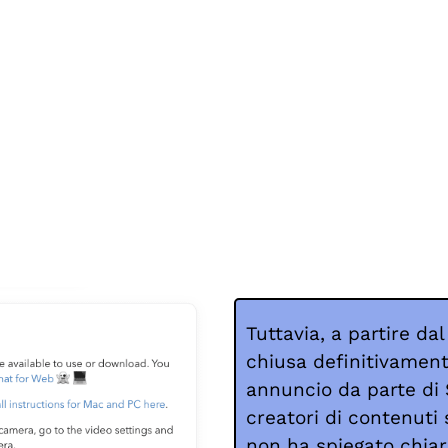
Tuttavia, a partire d
chiusa definitivamen
annuncio da parte di
creatori di contenuti s
non ha spiegato chiar