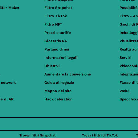
ilter Maker
Filtro Snapchat
Possibilità
Filtro TikTok
Filtro - A
Filtro NFT
Giochi di 
Prezzi e tariffe
Imballagg
Glossario RA
Visualizza
Parlano di noi
Realtà au
Informazioni legali
Servizi
Obiettivi
Videoconf
e
Aumentare la conversione
Integrazi
al network
Guida al negozio
Flusso di 
Mappa del sito
Web3
de di AR
Hack'celeration
Specchio 
Trova i filtri Snapchat
Trova i filtri di TikTok