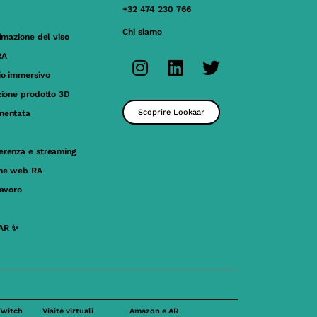
+32 474 230 766
Chi siamo
nimazione del viso
RA
io immersivo
zione prodotto 3D
Scoprire Lookaar
mentata
erenza e streaming
one web RA
lavoro
AR ✨
Twitch
Visite virtuali
Amazon e AR