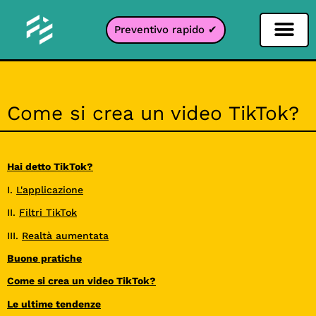
Preventivo rapido ✔
Filtro per i social network
Filtro Instagr
Filtro Snapcha
Filtro TikTok
Come si crea un video TikTok?
Hai detto TikTok?
I.
L'applicazione
II.
Filtri TikTok
III.
Realtà aumentata
Buone pratiche
Come si crea un video TikTok?
Le ultime tendenze