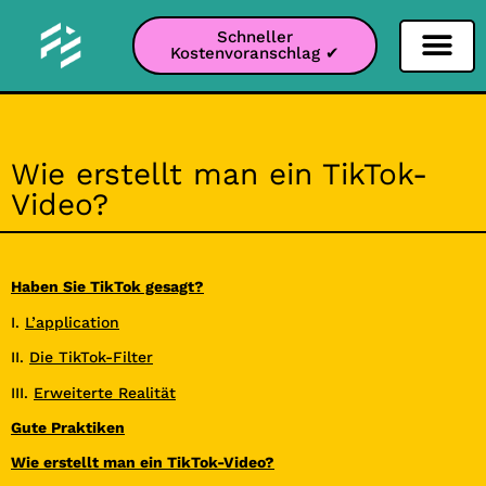
Schneller
Kostenvoranschlag ✔
Filter Soziale Netz
Instagram-Filter
Snapchat-Filter
TikTok-Filter
Wie erstellt man ein TikTok-
Video?
Haben Sie TikTok gesagt?
I.
L’application
II.
Die TikTok-Filter
III.
Erweiterte Realität
Gute Praktiken
Wie erstellt man ein TikTok-Video?