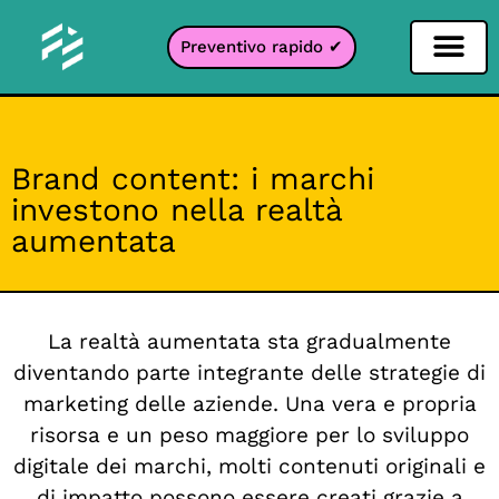
Preventivo rapido ✔
Filtro per i social network
Filtro Instagr
Filtro Snapcha
Filtro TikTok
Brand content: i marchi
investono nella realtà
aumentata
La realtà aumentata sta gradualmente
diventando parte integrante delle strategie di
marketing delle aziende. Una vera e propria
risorsa e un peso maggiore per lo sviluppo
digitale dei marchi, molti contenuti originali e
di impatto possono essere creati grazie a