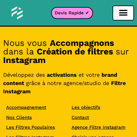
Devis Rapide ✔
Filtre Réseaux sociaux
Filtre Instagr
Filtre Snapcha
Filtre TikTok
Nous vous
Accompagnons
dans la
Création de filtres
sur
Instagram
Développez des
activations
et votre
brand
content
grâce à notre agence/studio de
Filtre
Instagram
Accompagnement
Les objectifs
Nos Clients
Contact
Les Filtres Populaires
Agence Filtre Instagram