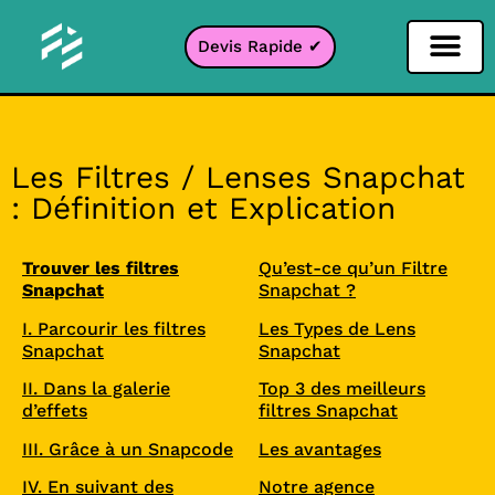
Devis Rapide ✔
Filtre Réseaux sociaux
Filtre Instagr
Filtre Snapcha
Filtre TikTok
Les Filtres / Lenses Snapchat
: Définition et Explication
Trouver les filtres
Qu’est-ce qu’un Filtre
Snapchat
Snapchat ?
I. Parcourir les filtres
Les Types de Lens
Snapchat
Snapchat
II. Dans la galerie
Top 3 des meilleurs
d’effets
filtres Snapchat
III. Grâce à un Snapcode
Les avantages
IV. En suivant des
Notre agence