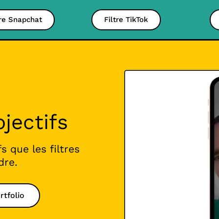
tre Snapchat
Filtre TikTok
bjectifs
s que les filtres
dre.
rtfolio