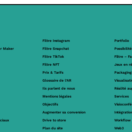
Filtre Instagram
Portfolio
er Maker
Filtre Snapchat
Possibilité
Filtre TikTok
Filtre – F
Filtre NFT
Jeux en r
Prix & Tarifs
Packaging
Glossaire de l’AR
Visualisat
Ils parlent de nous
Réalité a
Mentions légales
Services
Objectifs
Visioconf
Augmenter sa conversion
Intégrati
ociaux
Drive to store
Workflow
Plan du site
Web3