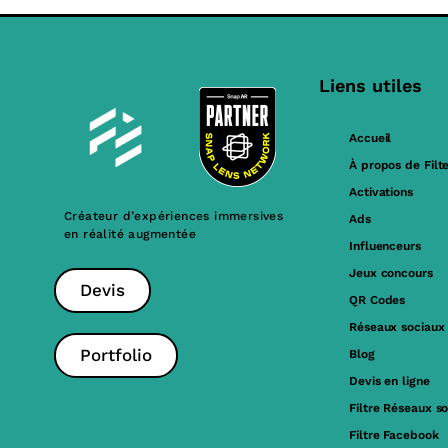
Liens utiles
Accueil
À propos de Filt
Activations
Créateur d’expériences immersives
Ads
en réalité augmentée
Influenceurs
Jeux concours
Devis
QR Codes
Réseaux sociaux
Portfolio
Blog
Devis en ligne
Filtre Réseaux s
Filtre Facebook