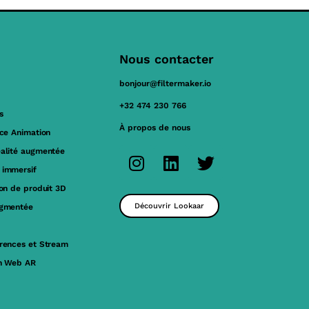
Nous contacter
bonjour@filtermaker.io
+32 474 230 766
s
À propos de nous
ace Animation
éalité augmentée
 immersif
ion de produit 3D
Découvrir Lookaar
ugmentée
érences et Stream
on Web AR