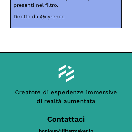
presenti nel filtro.
Diretto da @cyreneq
Creatore di esperienze immersive
di realtà aumentata
Contattaci
bonjour@filtermaker.io