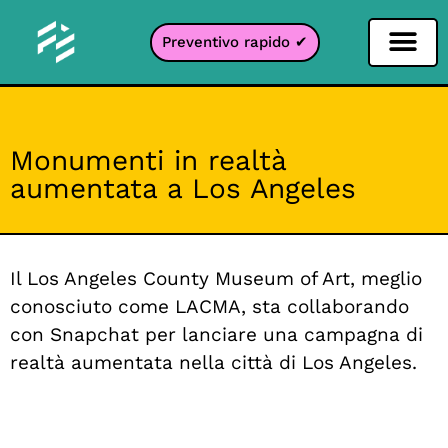
Preventivo rapido ✔
Filtro per i social network
Filtro Instagr
Filtro Snapcha
Filtro TikTok
Monumenti in realtà
aumentata a Los Angeles
Il Los Angeles County Museum of Art, meglio
conosciuto come LACMA, sta collaborando
con Snapchat per lanciare una campagna di
realtà aumentata nella città di Los Angeles.