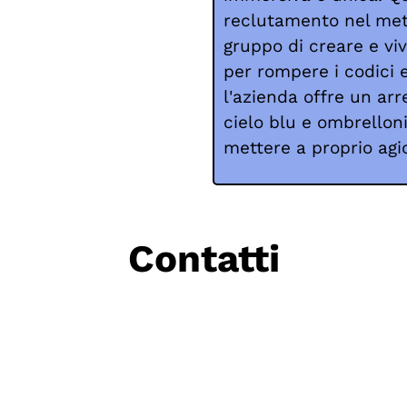
reclutamento nel meta
gruppo di creare e viv
per rompere i codici e
l'azienda offre un a
cielo blu e ombrelloni
mettere a proprio agio
Contatti