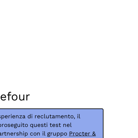
efour
sperienza di reclutamento, il
roseguito questi test nel
rtnership con il gruppo
Procter &