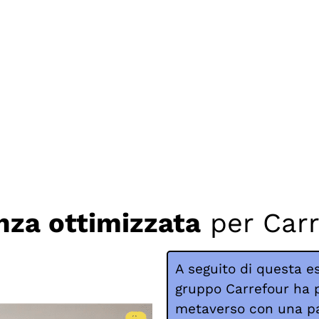
nza ottimizzata
per Carr
A seguito di questa e
gruppo Carrefour ha p
metaverso con una pa