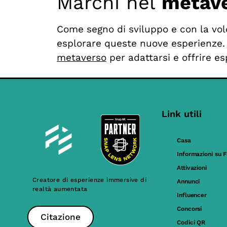
Marchi nel
metav
Come segno di sviluppo e con la vol
esplorare queste nuove esperienze. M
metaverso
per adattarsi e offrire e
Link utili
Casa
Informazioni su F
Attivazioni
Creatore di esperienze immersive di
Annunci
realtà aumentata
Influencer
Concorsi
Citazione
Codici QR