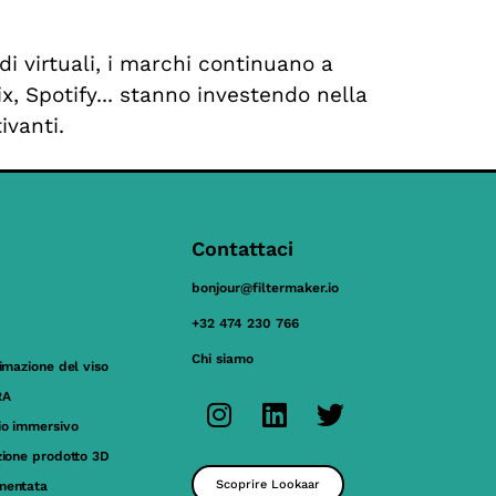
i virtuali, i marchi continuano a
x, Spotify... stanno investendo nella
ivanti.
Contattaci
bonjour@filtermaker.io
+32 474 230 766
Chi siamo
nimazione del viso
RA
io immersivo
zione prodotto 3D
Scoprire Lookaar
mentata