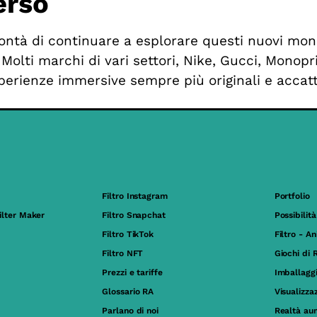
erso
ontà di continuare a esplorare questi nuovi mond
olti marchi di vari settori, Nike, Gucci, Monopri
sperienze immersive sempre più originali e accatt
Filtro Instagram
Portfolio
ilter Maker
Filtro Snapchat
Possibilità
Filtro TikTok
Filtro - A
Filtro NFT
Giochi di 
Prezzi e tariffe
Imballagg
Glossario RA
Visualizza
Parlano di noi
Realtà au