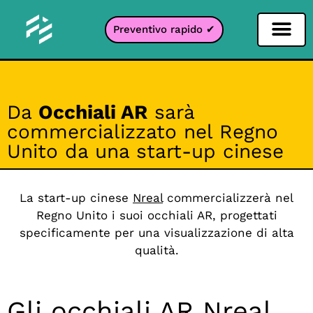
Preventivo rapido ✔
Filtro per i social network
Filtro Instagr
Filtro Snapcha
Filtro TikTok
Da
Occhiali AR
sarà
commercializzato nel Regno
Unito da una start-up cinese
La start-up cinese
Nreal
commercializzerà nel
Regno Unito i suoi occhiali AR, progettati
specificamente per una visualizzazione di alta
qualità.
Gli occhiali AR Nreal