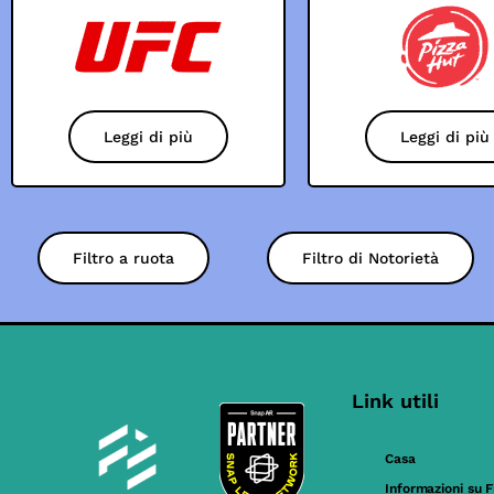
Leggi di più
Leggi di più
Filtro a ruota
Filtro di Notorietà
Link utili
Casa
Informazioni su F