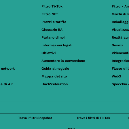
Filtro TikTok
Filtro - A
Filtro NFT
Giochi di 
Prezzi e tariffe
Imballagg
Glossario RA
Visualizza
Parlano di noi
Realtà au
Informazioni legali
Servizi
Obiettivi
Videoconf
e
Aumentare la conversione
Integrazi
al network
Guida al negozio
Flusso di 
Mappa del sito
Web3
de di AR
Hack'celeration
Specchio 
Trova i filtri Snapchat
Trova i filtri di TikTok