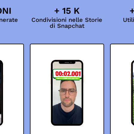
ONI
+ 15 K
+
nerate
Condivisioni nelle Storie
Util
di Snapchat