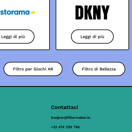
Leggi di più
Leggi di più
Filtro per Giochi AR
Filtro di Bellezza
Contattaci
bonjour@filtermaker.io
+32 474 230 766