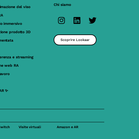
Chi siamo
nimazione del viso
RA
io immersivo
zione prodotto 3D
Scoprire Lookaar
mentata
erenza e streaming
one web RA
lavoro
AR ✨
Twitch
Visite virtuali
Amazon e AR