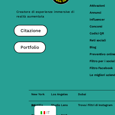
Attivazioni
Creatore di esperienze immersive di
Annunci
realtà aumentata
Influencer
Concorsi
Citazione
Codici QR
Reti sociali
Portfolio
Blog
Preventivo onlin
Filtro per i soci
Filtro Facebook
Le migliori azien
New York
Los Angeles
Dubai
Studio Lens
Trova i filtri di Instagram
Scintilla AR
IT