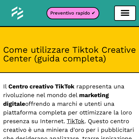
Preventivo rapido ✔
Filtro per i social network
Filtro Instagr
Filtro Snapcha
Filtro TikTok
Come utilizzare Tiktok Creative
Center (guida completa)
Il
Centro creativo TikTok
rappresenta una
rivoluzione nel mondo del
marketing
digitale
offrendo a marchi e utenti una
piattaforma completa per ottimizzare la loro
presenza su Internet.
TikTok
. Questo centro
creativo è una miniera d'oro per i pubblicitari
che desiderano analizzare, trarre ispirazione