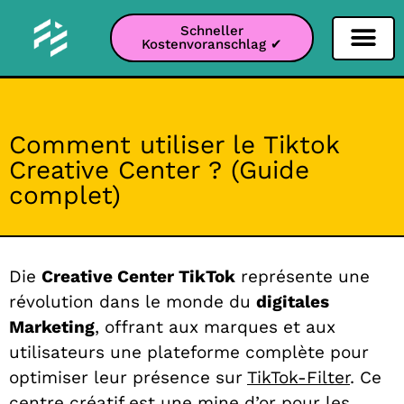
Schneller
Kostenvoranschlag ✔
Filter Soziale Netz
Instagram-Filter
Snapchat-Filter
TikTok-Filter
Comment utiliser le Tiktok
Creative Center ? (Guide
complet)
Die
Creative Center TikTok
représente une
révolution dans le monde du
digitales
Marketing
, offrant aux marques et aux
utilisateurs une plateforme complète pour
optimiser leur présence sur
TikTok-Filter
. Ce
centre créatif est une mine d’or pour les