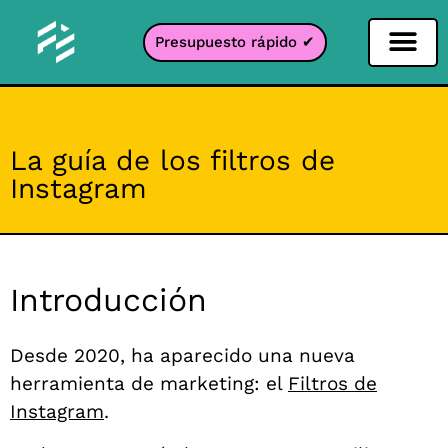
Presupuesto rápido ✔
Filtro de redes sociales
Filtro Instagr
Filtro Snapcha
Filtro TikTok
La guía de los filtros de
Instagram
Introducción
Desde 2020, ha aparecido una nueva
herramienta de marketing: el
Filtros de
Instagram
.