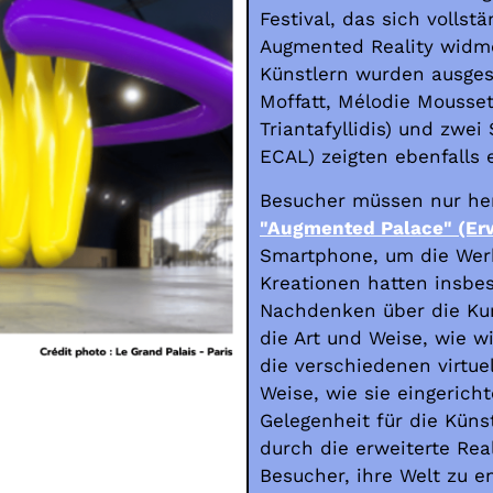
Festival, das sich volls
Augmented Reality widme
Künstlern wurden ausgest
Moffatt, Mélodie Mousse
Triantafyllidis) und zwei
ECAL) zeigten ebenfalls 
Besucher müssen nur he
"Augmented Palace" (Erw
Smartphone, um die Werk
Kreationen hatten insbe
Nachdenken über die Kun
die Art und Weise, wie w
die verschiedenen virtuel
Weise, wie sie eingerich
Gelegenheit für die Küns
durch die erweiterte Rea
Besucher, ihre Welt zu e