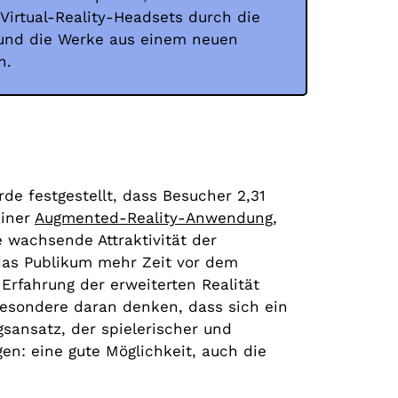
Virtual-Reality-Headsets durch die
 und die Werke aus einem neuen
n.
de festgestellt, dass Besucher 2,31
einer
Augmented-Reality-Anwendung,
 wachsende Attraktivität der
 das Publikum mehr Zeit vor dem
Erfahrung der erweiterten Realität
esondere daran denken, dass sich ein
ansatz, der spielerischer und
gen: eine gute Möglichkeit, auch die