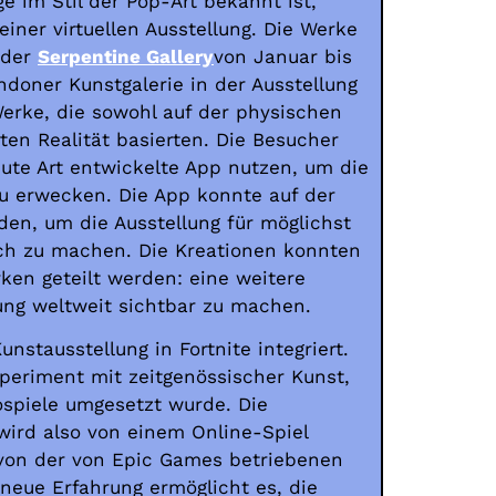
e im Stil der Pop-Art bekannt ist,
einer virtuellen Ausstellung. Die Werke
 der
Serpentine Gallery
von Januar bis
ndoner Kunstgalerie in der Ausstellung
 Werke, die sowohl auf der physischen
rten Realität basierten. Die Besucher
ute Art entwickelte App nutzen, um die
u erwecken. Die App konnte auf der
en, um die Ausstellung für möglichst
ch zu machen. Die Kreationen konnten
ken geteilt werden: eine weitere
lung weltweit sichtbar zu machen.
nstausstellung in Fortnite integriert.
Experiment mit zeitgenössischer Kunst,
ospiele umgesetzt wurde. Die
wird also von einem Online-Spiel
l von der von Epic Games betriebenen
 neue Erfahrung ermöglicht es, die