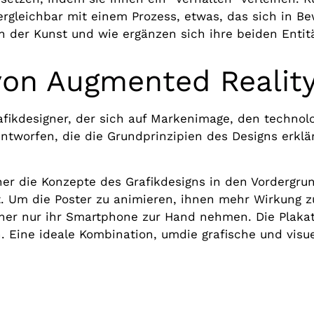
vergleichbar mit einem Prozess, etwas, das sich in 
 in der Kunst und wie ergänzen sich ihre beiden Enti
 von Augmented Realit
rafikdesigner, der sich auf Markenimage, den techno
r entworfen, die die Grundprinzipien des Designs erkl
er die Konzepte des Grafikdesigns in den Vordergrund
 Um die Poster zu animieren, ihnen mehr Wirkung zu 
cher nur ihr Smartphone zur Hand nehmen. Die Plak
. Eine ideale Kombination, um
die grafische und visu