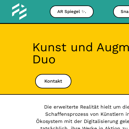
AR Spiegel ✨.
Sna
Kunst und Augme
Duo
Kontakt
Die erweiterte Realität hielt um d
Schaffensprozess von Künstlern i
Ökosystem mit der Digitalisierung ge
tatsächlich, ihre Werke in Aktion zu 