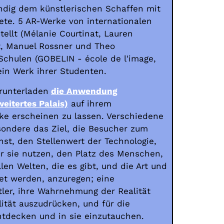
tändig dem künstlerischen Schaffen mit
te. 5 AR-Werke von internationalen
ellt (Mélanie Courtinat, Lauren
t, Manuel Rossner und Theo
 Schulen (GOBELIN - école de l'image,
ein Werk ihrer Studenten.
runterladen
die Anwendung
eitertes Palais)
auf ihrem
e erscheinen zu lassen. Verschiedene
sondere das Ziel, die Besucher zum
st, den Stellenwert der Technologie,
ir sie nutzen, den Platz des Menschen,
len Welten, die es gibt, und die Art und
tet werden, anzuregen; eine
tler, ihre Wahrnehmung der Realität
lität auszudrücken, und für die
ntdecken und in sie einzutauchen.