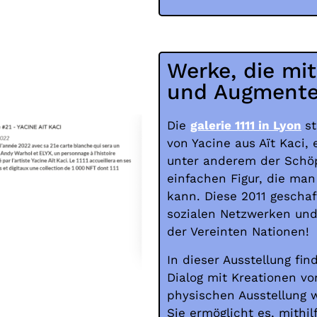
Werke, die mit
und Augmente
Die
galerie 1111 in Lyon
s
von Yacine aus
Aït
Kaci, 
unter anderem der Schöpf
einfachen Figur, die man
kann. Diese 2011 geschaff
sozialen Netzwerken und
der Vereinten Nationen!
In dieser Ausstellung fi
Dialog mit Kreationen vo
physischen Ausstellung w
Sie ermöglicht es, mithi