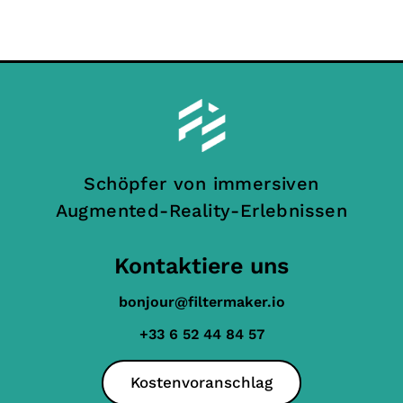
Schöpfer von immersiven
Augmented-Reality-Erlebnissen
Kontaktiere uns
bonjour@filtermaker.io
+33 6 52 44 84 57
Kostenvoranschlag