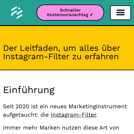
Schneller
Kostenvoranschlag ✔
Filter Soziale Netz
Instagram-Filter
Snapchat-Filter
TikTok-Filter
Der Leitfaden, um alles über
Instagram-Filter zu erfahren
Einführung
Seit 2020 ist ein neues Marketinginstrument
aufgetaucht: die
Instagram-Filter
.
Immer mehr Marken nutzen diese Art von