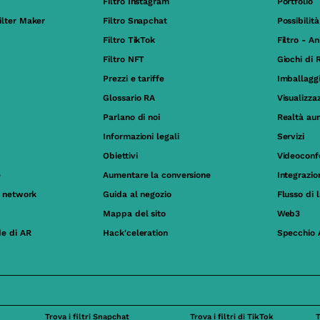
Filtro Instagram
Portfolio
ilter Maker
Filtro Snapchat
Possibilità
Filtro TikTok
Filtro - A
Filtro NFT
Giochi di 
Prezzi e tariffe
Imballagg
Glossario RA
Visualizza
Parlano di noi
Realtà au
Informazioni legali
Servizi
Obiettivi
Videoconf
e
Aumentare la conversione
Integrazi
al network
Guida al negozio
Flusso di 
Mappa del sito
Web3
de di AR
Hack'celeration
Specchio 
Trova i filtri Snapchat
Trova i filtri di TikTok