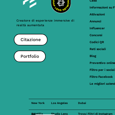
Casa
Informazioni su F
Attivazioni
Creatore di esperienze immersive di
Annunci
realtà aumentata
Influencer
Concorsi
Citazione
Codici QR
Reti sociali
Portfolio
Blog
Preventivo onlin
Filtro per i soci
Filtro Facebook
Le migliori azien
New York
Los Angeles
Dubai
Studio Lens
Trova i filtri di Instagram
Scintilla AR