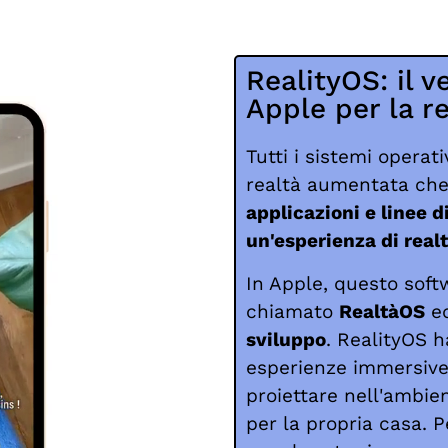
RealityOS: il 
Apple per la r
Tutti i sistemi operat
realtà aumentata che 
applicazioni e linee 
un'esperienza di rea
In Apple, questo sof
chiamato
RealtàOS
ed
sviluppo
. RealityOS h
esperienze immersiv
proiettare nell'ambien
per la propria casa. 