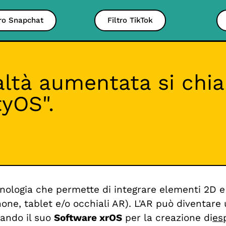
tro Snapchat
Filtro TikTok
ealtà aumentata si chi
tyOS".
ologia che permette di integrare elementi 2D e 
one, tablet e/o occhiali AR). L'AR può diventar
iando il suo
Software xrOS
per la creazione di
es