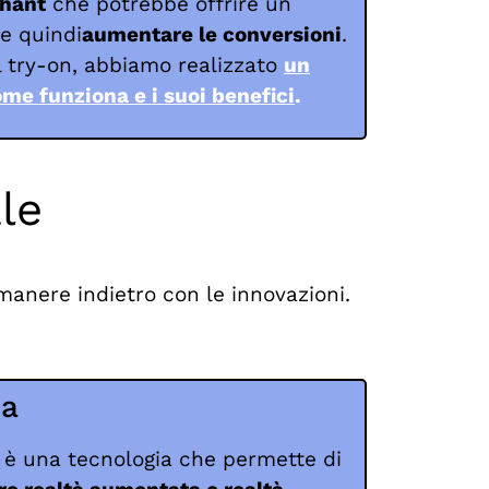
hant
che potrebbe offrire un
e quindi
aumentare le conversioni
.
l try-on, abbiamo realizzato
un
ome funziona e i suoi benefici
.
le
anere indietro con le innovazioni.
sa
 è una tecnologia che permette di