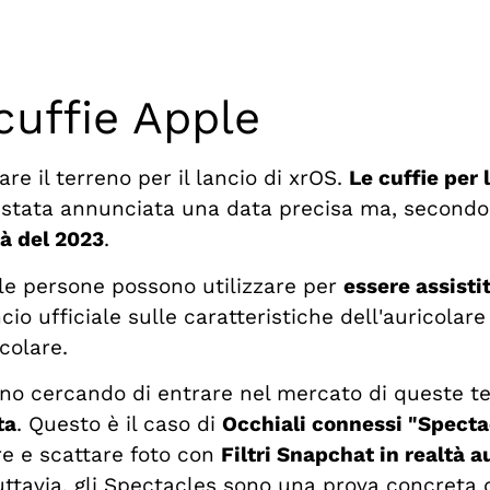
cuffie Apple
are il terreno per il lancio di xrOS.
Le cuffie per 
 è stata annunciata una data precisa ma, secondo
à del 2023
.
le persone possono utilizzare per
essere assisti
o ufficiale sulle caratteristiche dell'auricolar
icolare.
anno cercando di entrare nel mercato di queste t
ta
. Questo è il caso di
Occhiali connessi "Specta
re e scattare foto con
Filtri Snapchat in realtà 
Tuttavia, gli Spectacles sono una prova concreta 