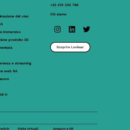
+32 474 230 766
Chi siamo
nimazione del viso
RA
io immersivo
zione prodotto 3D
Scoprire Lookaar
mentata
erenza e streaming
one web RA
lavoro
AR ✨
Twitch
Visite virtuali
Amazon e AR