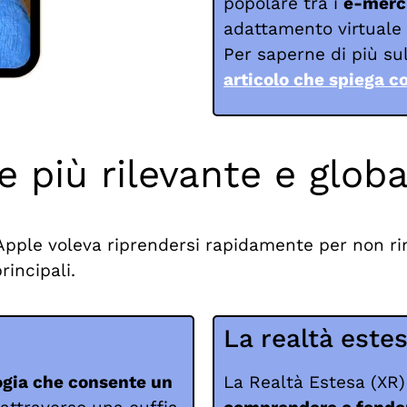
popolare tra i
e-merc
adattamento virtuale 
Per saperne di più su
articolo che spiega c
 più rilevante e globa
pple voleva riprendersi rapidamente per non rim
rincipali.
La realtà este
ogia che consente un
La Realtà Estesa (XR)