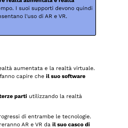
e realtà aumentata e realtà
empo. I suoi supporti devono quindi
sentano l'uso di AR e VR.
altà aumentata e la realtà virtuale.
i fanno capire che
il suo software
terze parti
utilizzando la realtà
rogressi di entrambe le tecnologie.
reranno AR e VR da
il suo casco di