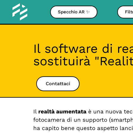
Specchio AR ✨
Fil
Il software di r
sostituirà "Reali
Contattaci
Il
realtà aumentata
è una nuova tecn
fotocamera di un supporto (smartph
ha capito bene questo aspetto lanc