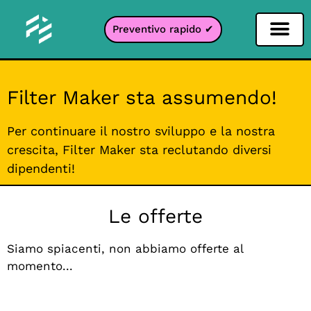
Preventivo rapido ✔
Filtro per i social network
Filtro Instagr
Filtro Snapcha
Filtro TikTok
Filter Maker sta assumendo!
Per continuare il nostro sviluppo e la nostra
crescita, Filter Maker sta reclutando diversi
dipendenti!
Le offerte
Siamo spiacenti, non abbiamo offerte al
momento...