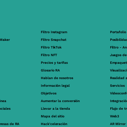
Filtro Instagram
Portafolio
 Maker
Filtro Snapchat
Posibilida
Filtro TikTok
Filtro - A
Filtro NFT
Juegos de
Precios y tarifas
Empaquet
Glosario RA
Visualizac
Hablan de nosotros
Realidad 
Información legal
Servicios
Objetivos
Videoconf
ínea
Aumentar la conversión
Integraci
ociales
Llevar a la tienda
Flujo de t
Mapa del sitio
Web3
resas de RA
Hack'celeración
AR Mirror