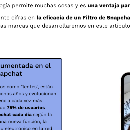
ogía permite muchas cosas y es
una ventaja par
ente
cifras
en
la eficacia de un
Filtro de Snapcha
las marcas que desarrollaremos en este artículo
 aumentada en el
napchat
os como "lentes", están
uchos años y evolucionan
encia cada vez más
 de
75% de usuarios
pchat cada día
según la
una nueva función, la
o electrónico en la red