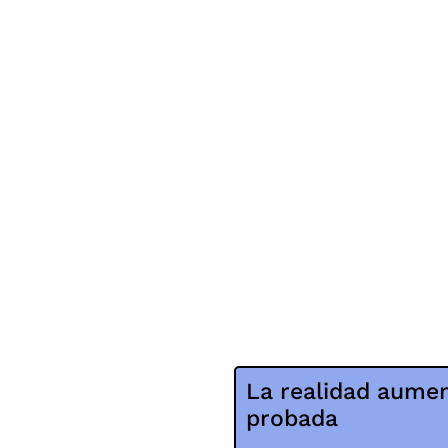
La realidad aume
probada