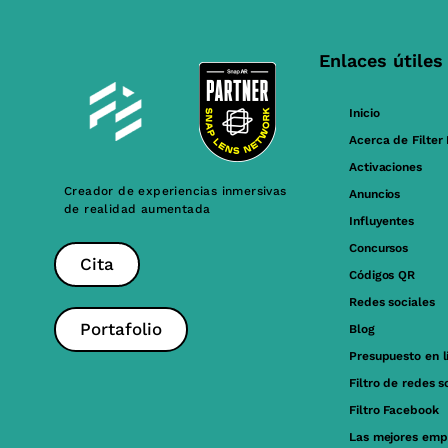
Enlaces útiles
Inicio
Acerca de Filter
Activaciones
Creador de experiencias inmersivas
Anuncios
de realidad aumentada
Influyentes
Concursos
Cita
Códigos QR
Redes sociales
Portafolio
Blog
Presupuesto en l
Filtro de redes s
Filtro Facebook
Las mejores emp