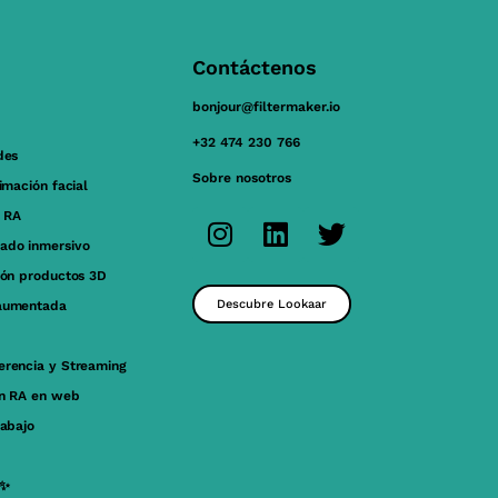
Contáctenos
bonjour@filtermaker.io
+32 474 230 766
des
Sobre nosotros
nimación facial
 RA
ado inmersivo
ión productos 3D
Descubre Lookaar
aumentada
erencia y Streaming
ón RA en web
rabajo
 ✨